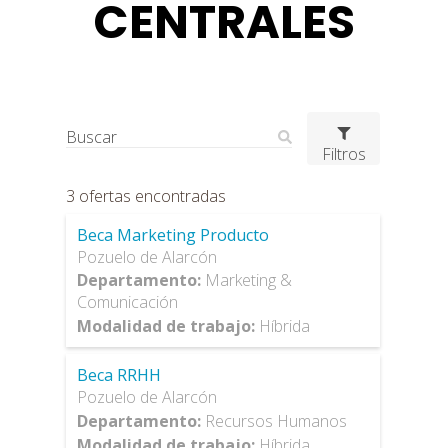
CENTRALES
Encuentra tu lugar
Filtros
3
ofertas encontradas
Beca Marketing Producto
Pozuelo de Alarcón
Departamento
:
Marketing &
Comunicación
Modalidad de trabajo
:
Híbrida
Beca RRHH
Pozuelo de Alarcón
Departamento
:
Recursos Humanos
Modalidad de trabajo
:
Híbrida